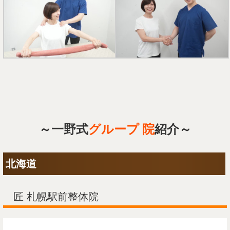
～一野式
グループ 院
紹介～
北海道
匠 札幌駅前整体院