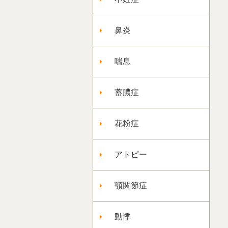
鼻炎
喘息
蓄膿症
花粉症
アトピー
顎関節症
動悸