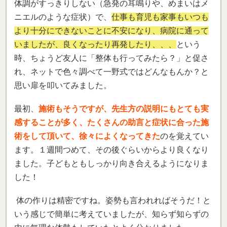
体調がすっきりしない（急発の耳鳴りや、めまいはメ
ニエルのような症状）で、
仕事も育児も家事もいつも
より十分にできないことに不安になり、病院に通って
いましたが、良くなったり再発したり、、、
という
時、ちょうど友人に「整体も行ってみたら？」と促さ
れ、ネットで色々調べて一野式ではどんなもんか？と
思い扉を叩いてみました。
最初、
施術もそうですが、先生方の説明にもとても実
感することが多く、たくさんの助言と症状に合った施
術をして頂いて、徐々によくなってきた
のを覚えてい
ます。１週間つめて、その後ぐらいからより良くなり
ました。子どもともしっかり向き合えるようになりま
した！
体の作りは精密ですね。姿勢も言われればそうだ！と
いう感じで簡単に考えていましたが、知らず知らずの