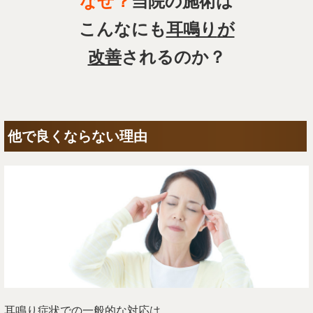
なぜ？
当院の施術は
こんなにも
耳鳴り
が
改善
されるのか？
他で良くならない理由
耳鳴り症状での一般的な対応は、