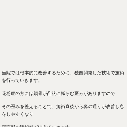
その歪みを整えることで、施術直後から鼻の通りが改善し息
をしやすくなり
顔面部の違和感が消えていきます。
結果的に、花粉症の辛い症状を早期に解決することが出来る
ようになっています。
今現在様々なところへ通う中で思うように改善しない方には
骨の歪みを見逃されている可能性もあります。
もし、なかなか改善しないとお悩みの方がいましたら当院へ
ご相談下さい。
あなたからのお問い合わせを心よりお待ちしております。