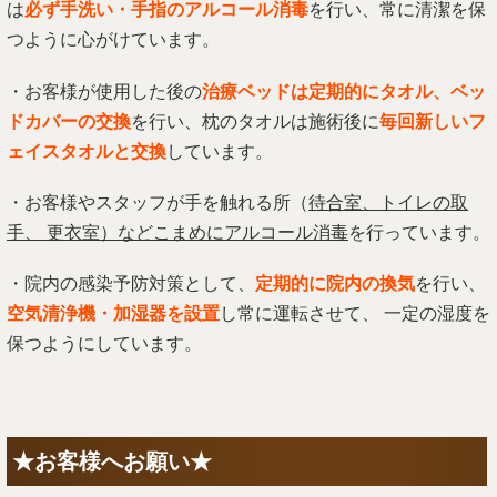
は
必ず⼿洗い・⼿指のアルコール消毒
を行い、常に清潔を保
つように心がけています。
・お客様が使用した後の
治療ベッドは定期的にタオル、ベッ
ドカバーの交換
を行い、枕のタオルは施術後に
毎回新しいフ
ェイスタオルと交換
しています。
・お客様やスタッフが⼿を触れる所（
待合室、トイレの取
⼿、 更衣室）などこまめにアルコール消毒
を行っています。
・院内の感染予防対策として、
定期的に院内の換気
を行い、
空気清浄機・加湿器を設置
し常に運転させて、 一定の湿度を
保つようにしています。
★お客様へお願い★