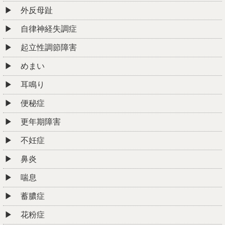
外反母趾
自律神経失調症
起立性調節障害
めまい
耳鳴り
便秘症
更年期障害
不妊症
鼻炎
喘息
蓄膿症
花粉症