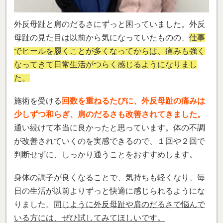
外反母趾と肩のだるさにずっと困っていました。外反
母趾の見た目は以前から気になっていたものの、
仕事
でヒールを履くことが多くなってからは、痛みも強く
なってきて日常生活がつらく感じるようになりまし
た。
施術を受ける
回数を重ねるたびに、外反母趾の痛みは
少しずつ和らぎ、肩のだるさも改善されてきました。
通い続けて本当に良かったと思っています。体の不調
が改善されていくのを実感できるので、１回や２回で
判断せずに、しっかり通うことをおすすめします。
身体の調子が良くなることで、気持ちも軽くなり、毎
日の生活が以前よりずっと快適に感じられるようにな
りました。
同じように外反母趾や肩のだるさで悩んで
いる方には、ぜひ試してみてほしいです。