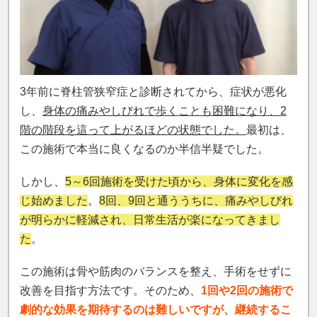
3年前に脊柱管狭窄症と診断されてから、症状が悪化
し、
身体の痛みやしびれで歩くことも困難になり、2
階の階段を這って上がるほどの状態でした。
最初は、
この施術で本当に良くなるのか半信半疑でした。
しかし、
5～6回施術を受けた頃から、身体に変化を感
じ始めました
。
8回、9回と通ううちに、痛みやしびれ
が明らかに軽減され、日常生活が楽になってきまし
た
。
この施術は骨や筋肉のバランスを整え、手術をせずに
改善を目指す方法です。そのため、
1
回や2回の施術で
劇的な効果を期待するのは難しいですが、継続するこ